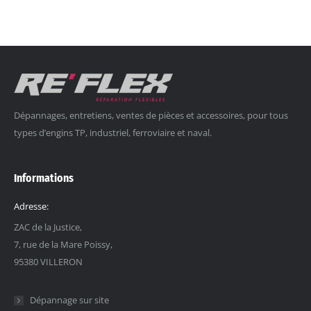
Dépannages, entretiens, ventes de pièces et accessoires, pour tous
types d’engins TP, industriel, ferroviaire et naval.
Informations
Adresse:
ZAC de la Justice,
7, rue de la Mare Poissy,
95380 VILLERON
Dépannage sur site